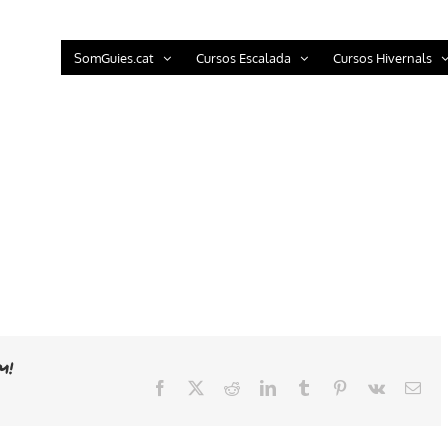
SomGuies.cat
Cursos Escalada
Cursos Hivernals
m!
Facebook
X
Reddit
LinkedIn
Tumblr
Pinterest
Vk
Emai