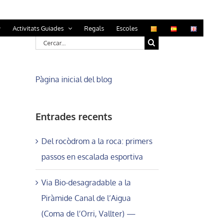
Activitats Guiades
Regals
Escoles
Cerca
…
Pàgina inicial del blog
Entrades recents
Del rocòdrom a la roca: primers
passos en escalada esportiva
Via Bio-desagradable a la
l:
Piràmide Canal de l’Aigua
(Coma de l’Orri, Vallter) —